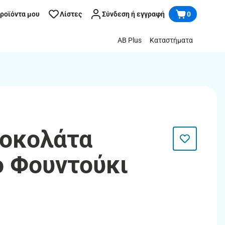
προϊόντα μου
Λίστες
Σύνδεση ή εγγραφή
0
AB Plus
Καταστήματα
Σοκολάτα
 Φουντούκι