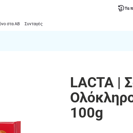
Τα 
νο στα ΑΒ
Συνταγές
LACTA | 
Ολόκληρο
100g