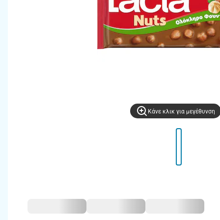
Kάνε κλικ για μεγέθυνση