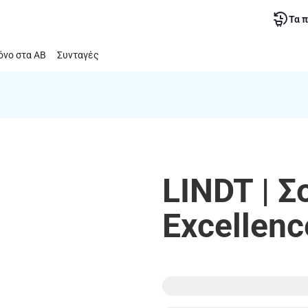
Τα 
νο στα ΑΒ
Συνταγές
LINDT | 
Excellen