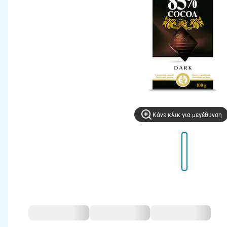
Kάνε κλικ για μεγέθυνση