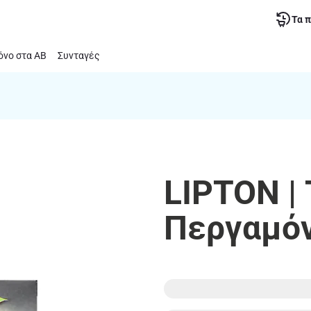
Τα 
νο στα ΑΒ
Συνταγές
LIPTON | 
Περγαμόν