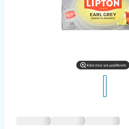
Kάνε κλικ για μεγέθυνση