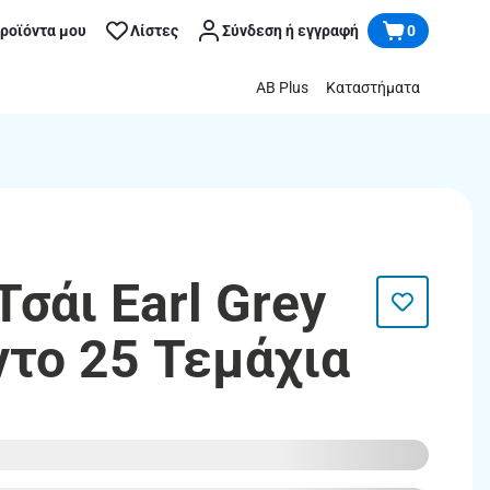
προϊόντα μου
Λίστες
Σύνδεση ή εγγραφή
0
AB Plus
Καταστήματα
Τσάι Earl Grey
το 25 Τεμάχια