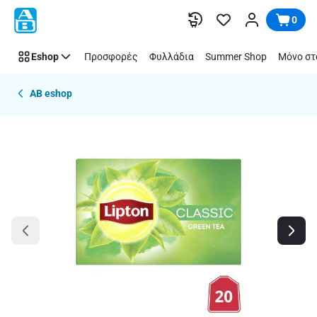
Παράλειψη
0
Eshop
Προσφορές
Φυλλάδια
Summer Shop
Μόνο στ
AB eshop