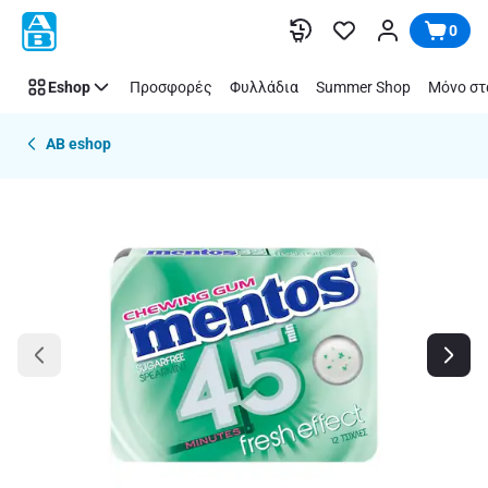
Παράλειψη
0
Eshop
Προσφορές
Φυλλάδια
Summer Shop
Μόνο στ
AB eshop