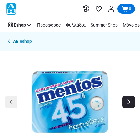
Παράλειψη
0
Eshop
Προσφορές
Φυλλάδια
Summer Shop
Μόνο στ
AB eshop