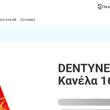
Τα 
νο στα ΑΒ
Συνταγές
DENTYNE |
Κανέλα 1