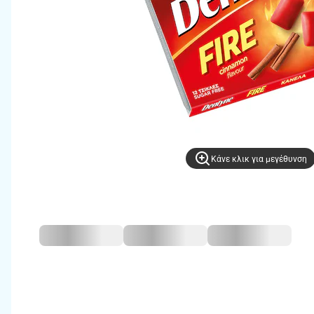
Kάνε κλικ για μεγέθυνση