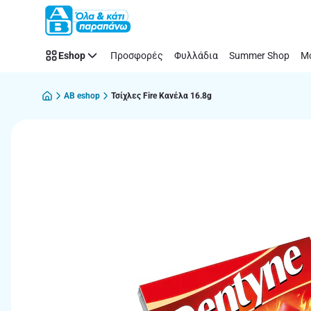
Παράλειψη
Eshop
Προσφορές
Φυλλάδια
Summer Shop
Μό
AB eshop
Τσίχλες Fire Κανέλα 16.8g