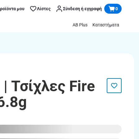
προϊόντα μου
Λίστες
Σύνδεση ή εγγραφή
0
AB Plus
Καταστήματα
 Τσίχλες Fire
6.8g