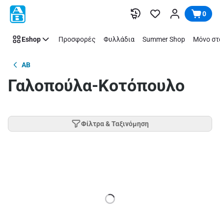
Παράλειψη
0
Eshop
Προσφορές
Φυλλάδια
Summer Shop
Μόνο στ
AB
Γαλοπούλα-Koτόπουλο
Φίλτρα & Ταξινόμηση