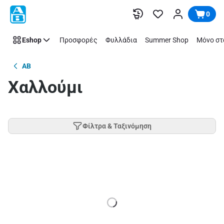
Παράλειψη
0
Eshop
Προσφορές
Φυλλάδια
Summer Shop
Μόνο στ
AB
Χαλλούμι
Φίλτρα & Ταξινόμηση