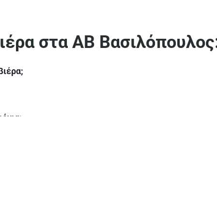
ιέρα στα ΑΒ Βασιλόπουλος:
βιέρα;
ρόνια;
ίο;
λογραβιέρα;