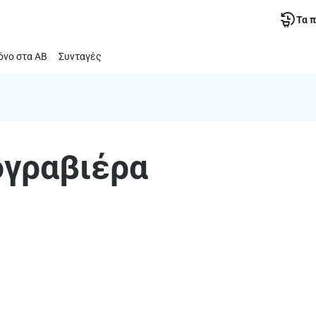
Τα 
νο στα ΑΒ
Συνταγές
ογραβιέρα