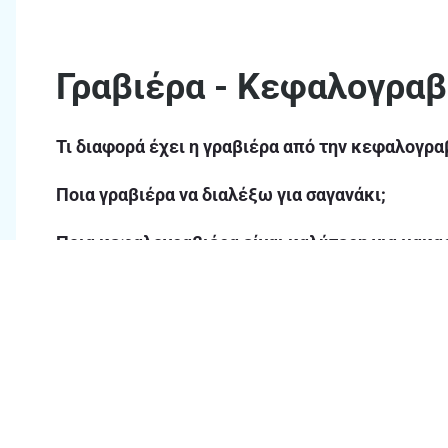
Γραβιέρα - Κεφαλογραβ
Τι διαφορά έχει η γραβιέρα από την κεφαλογρα
Ποια γραβιέρα να διαλέξω για σαγανάκι;
Ποια κεφαλογραβιέρα είναι καλύτερη για μακα
Θα βρω και ελληνικές γραβιέρες στα ΑΒ;
Πόσο καιρό διατηρούνται οι γραβιέρες στο ψυγε
Τι συνοδευτικά ταιριάζουν με γραβιέρα ή κεφα
Πως να διαλέξω τη κατάλληλη γραβιέρα;