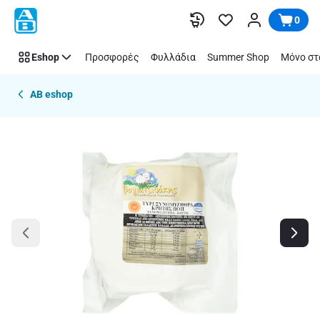
Παράλειψη
0
Eshop
Προσφορές
Φυλλάδια
Summer Shop
Μόνο στ
AB eshop