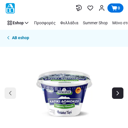
Παράλειψη
0
Eshop
Προσφορές
Φυλλάδια
Summer Shop
Μόνο στ
AB eshop