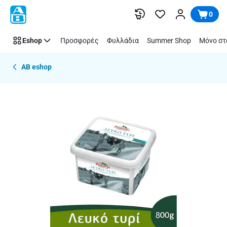
Παράλειψη
0
Eshop
Προσφορές
Φυλλάδια
Summer Shop
Μόνο στ
AB eshop