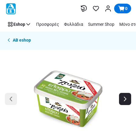
Παράλειψη
0
Eshop
Προσφορές
Φυλλάδια
Summer Shop
Μόνο στ
AB eshop