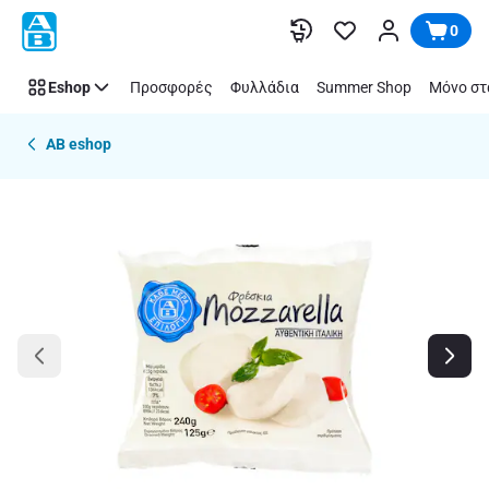
Παράλειψη
0
Eshop
Προσφορές
Φυλλάδια
Summer Shop
Μόνο στ
AB eshop