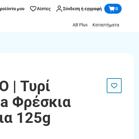
προϊόντα μου
Λίστες
Σύνδεση ή εγγραφή
0
AB Plus
Καταστήματα
 | Τυρί
la Φρέσκια
ια 125g