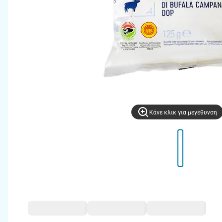
Kάνε κλικ για μεγέθυνση