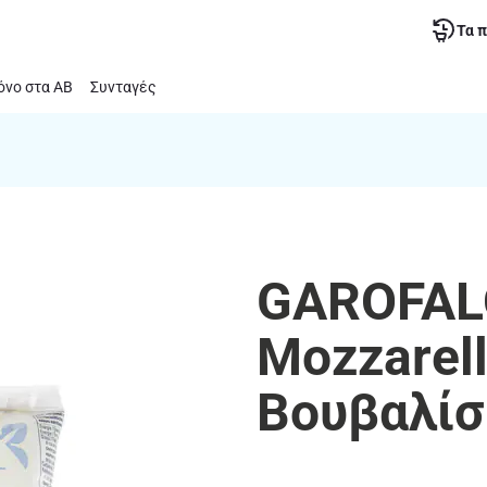
Τα 
νο στα ΑΒ
Συνταγές
GAROFALO
Mozzarel
Βουβαλίσ