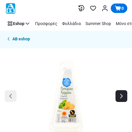
Παράλειψη
0
Eshop
Προσφορές
Φυλλάδια
Summer Shop
Μόνο στ
AB eshop