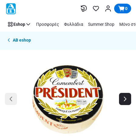
Παράλειψη
0
Eshop
Προσφορές
Φυλλάδια
Summer Shop
Μόνο στ
AB eshop