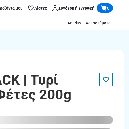
προϊόντα μου
Λίστες
Σύνδεση ή εγγραφή
0
AB Plus
Καταστήματα
CK | Τυρί
Φέτες 200g