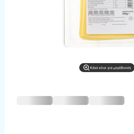
Kάνε κλικ για μεγέθυνση