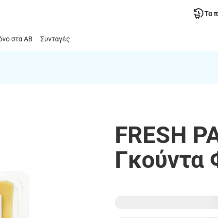
Τα 
νο στα ΑΒ
Συνταγές
FRESH PA
Γκούντα 