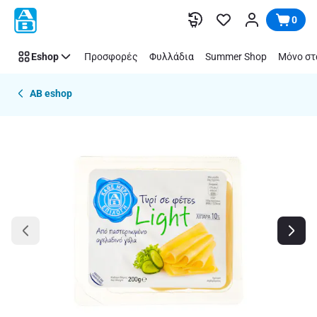
Παράλειψη
0
Eshop
Προσφορές
Φυλλάδια
Summer Shop
Μόνο στ
AB eshop