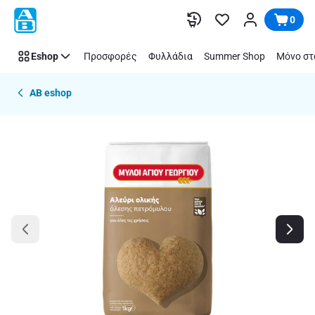
Παράλειψη
0
Eshop
Προσφορές
Φυλλάδια
Summer Shop
Μόνο στ
AB eshop