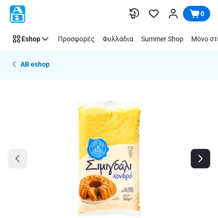
Παράλειψη
0
Eshop
Προσφορές
Φυλλάδια
Summer Shop
Μόνο στ
AB eshop