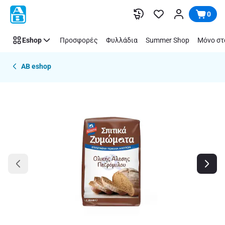
Παράλειψη
0
Eshop
Προσφορές
Φυλλάδια
Summer Shop
Μόνο στ
AB eshop