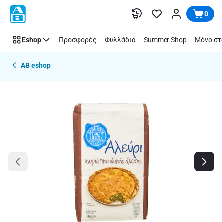
Παράλειψη
0
Eshop
Προσφορές
Φυλλάδια
Summer Shop
Μόνο στ
AB eshop