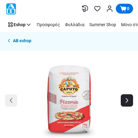
Παράλειψη
0
Eshop
Προσφορές
Φυλλάδια
Summer Shop
Μόνο στ
AB eshop