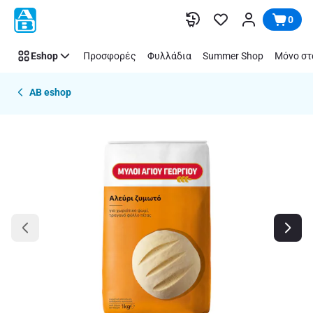
Παράλειψη
0
Eshop
Προσφορές
Φυλλάδια
Summer Shop
Μόνο στ
AB eshop