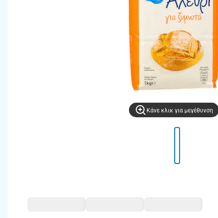
Kάνε κλικ για μεγέθυνση