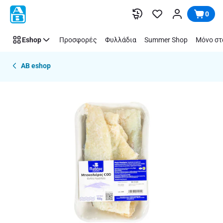
Παράλειψη
0
Eshop
Προσφορές
Φυλλάδια
Summer Shop
Μόνο στ
AB eshop