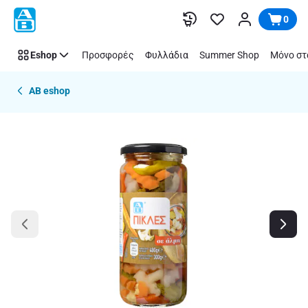
Παράλειψη
0
Eshop
Προσφορές
Φυλλάδια
Summer Shop
Μόνο στ
AB eshop