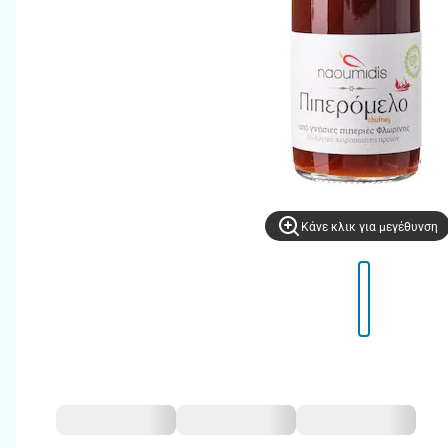
Kάνε κλικ για μεγέθυνση