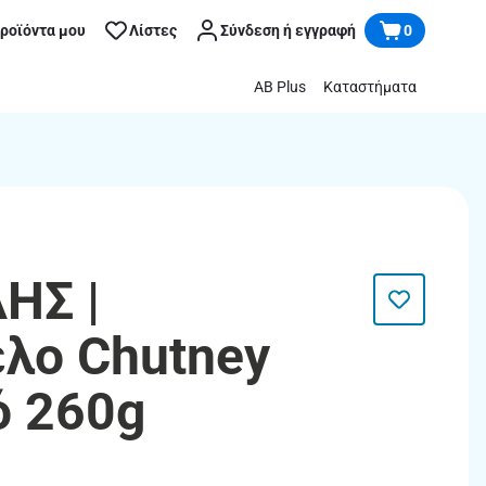
προϊόντα μου
Λίστες
Σύνδεση ή εγγραφή
0
AB Plus
Καταστήματα
ΗΣ |
λο Chutney
ό 260g