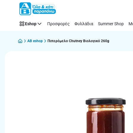
Παράλειψη
Eshop
Προσφορές
Φυλλάδια
Summer Shop
Μό
AB eshop
Πιπερόμελο Chutney Βιολογικό 260g