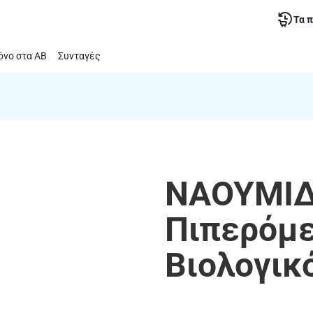
Τα 
νο στα ΑΒ
Συνταγές
ΝΑΟΥΜΙΔ
Πιπερόμε
Βιολογικ