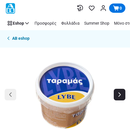
Παράλειψη
0
Eshop
Προσφορές
Φυλλάδια
Summer Shop
Μόνο στ
AB eshop