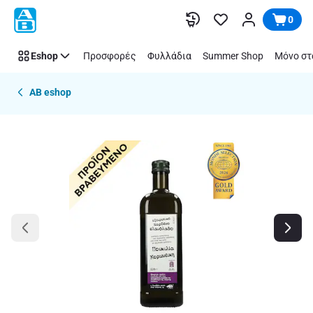
Παράλειψη
0
Eshop
Προσφορές
Φυλλάδια
Summer Shop
Μόνο στ
AB eshop