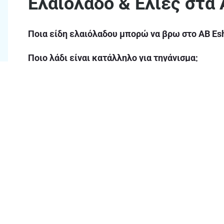
Ελαιόλαδο & Ελιές στα 
Ποια είδη ελαιόλαδου μπορώ να βρω στο ΑΒ Es
Ποιο λάδι είναι κατάλληλο για τηγάνισμα;
Θα βρω στα ΑΒ Βασιλόπουλος βιολογικό ελαιό
Είναι ασφαλής η αποστολή μεγάλων συσκευασιώ
Από ποιες περιοχές της Ελλάδας προέρχονται οι
Πόσο διαρκεί το ελαιόλαδο μετά το άνοιγμα τη
Θα βρω προσφορές σε ελιες και ελαιόλαδο στα