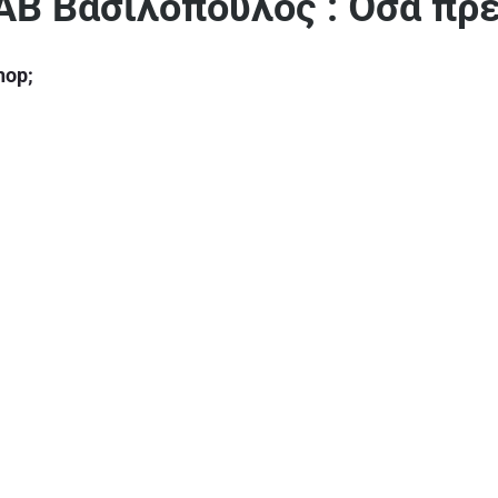
ΑΒ Βασιλόπουλος : Όσα πρέ
hop;
λαδο από Έλληνες παραγωγούς;
ν (τενεκέδες) και γυάλινων μπουκαλιών στο σπίτι;
 ελιές και το λάδι της ΑΒ;
ς συσκευασίας;
 ΑΒ Βασιλόπουλος;