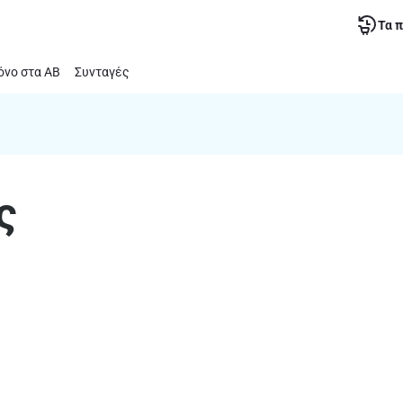
Τα 
νο στα ΑΒ
Συνταγές
ς