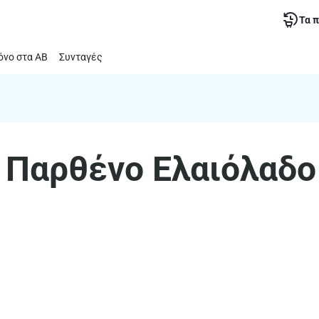
Τα 
νο στα ΑΒ
Συνταγές
 Παρθένο Ελαιόλαδο