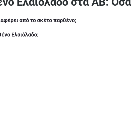
νο Ελαιόλαδο στα ΑΒ: Όσα 
διαφέρει από το σκέτο παρθένο;
θένο Ελαιόλαδο;
ίναι τα όρια;
ιόλαδο και το πυρηνέλαιο;
λώνει” τον χειμώνα;
ένο ελαιόλαδο;
ένο ελαιόλαδο στα ΑΒ Βασιλόπουλος;