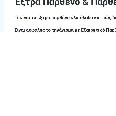
Έξτρα Παρθένο & Παρθέ
Τι είναι το έξτρα παρθένο ελαιόλαδο και πώς 
Είναι ασφαλές το τηγάνισμα με Εξαιρετικό Παρ
Τι σημαίνει η "οξύτητα" στο ελαιόλαδο και ποια ε
Ποια είναι η διαφορά ανάμεσα στο παρθένο ελα
Γιατί κάποιες φορές το παρθένο ελαιόλαδο “θο
Ποια φαγητά “αναδεικνύουν” καλυτερα το παρθ
Θα βρω προσφορές σε παρθένο και έξτρα παρθ