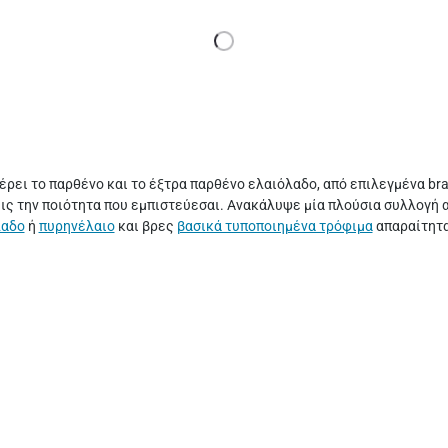
έρει το παρθένο και το έξτρα παρθένο ελαιόλαδο, από επιλεγμένα br
ις την ποιότητα που εμπιστεύεσαι. Ανακάλυψε μία πλούσια συλλογή 
λαδο
ή
πυρηνέλαιο
και βρες
βασικά τυποποιημένα τρόφιμα
απαραίτητα 