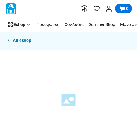
Παράλειψη
0
Eshop
Προσφορές
Φυλλάδια
Summer Shop
Μόνο στ
AB eshop