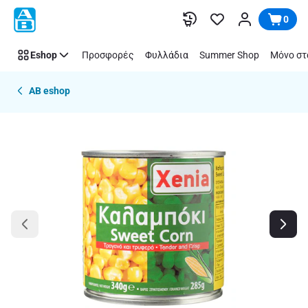
Παράλειψη
0
Eshop
Προσφορές
Φυλλάδια
Summer Shop
Μόνο στ
AB eshop