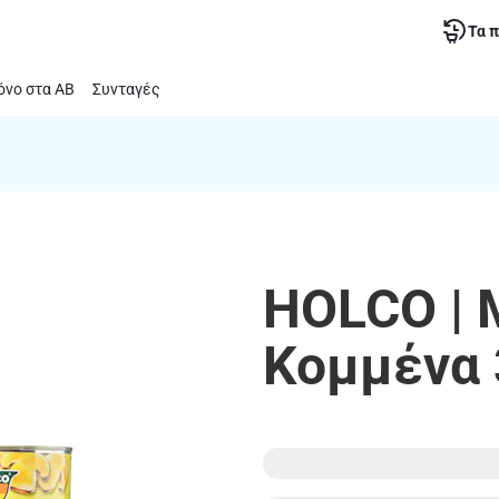
Τα 
νο στα ΑΒ
Συνταγές
HOLCO | 
Κομμένα 