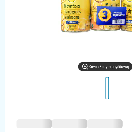
Kάνε κλικ για μεγέθυνση