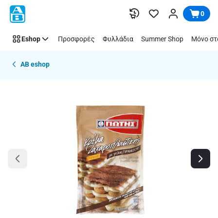
Παράλειψη
0
Eshop
Προσφορές
Φυλλάδια
Summer Shop
Μόνο στ
AB eshop