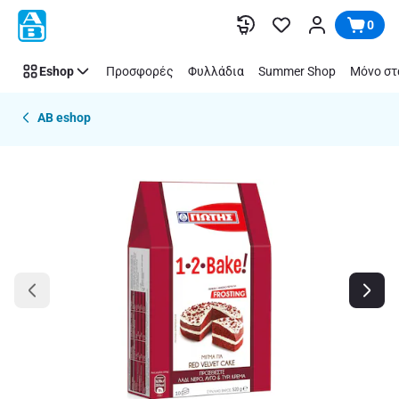
Παράλειψη
0
Eshop
Προσφορές
Φυλλάδια
Summer Shop
Μόνο στ
AB eshop