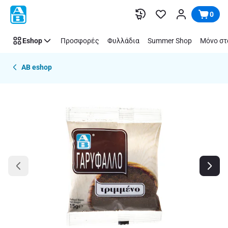
Παράλειψη
0
Eshop
Προσφορές
Φυλλάδια
Summer Shop
Μόνο στ
AB eshop