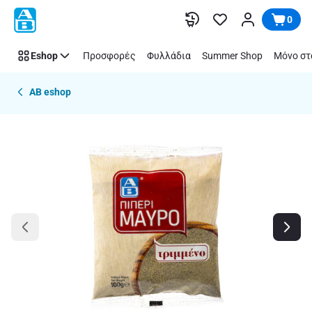
Παράλειψη
0
Eshop
Προσφορές
Φυλλάδια
Summer Shop
Μόνο στ
AB eshop