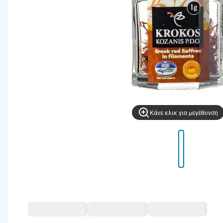
Kάνε κλικ για μεγέθυνση