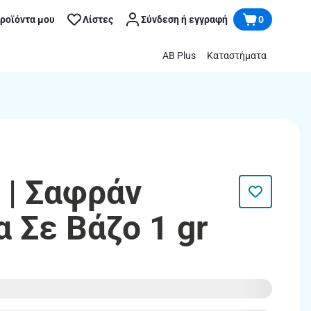
προϊόντα μου
Λίστες
Σύνδεση ή εγγραφή
0
AB Plus
Καταστήματα
| Σαφράν
 Σε Βάζο 1 gr