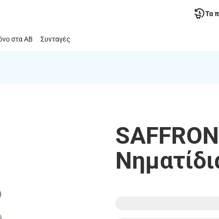
Τα 
νο στα ΑΒ
Συνταγές
SAFFRON 
Νηματίδια