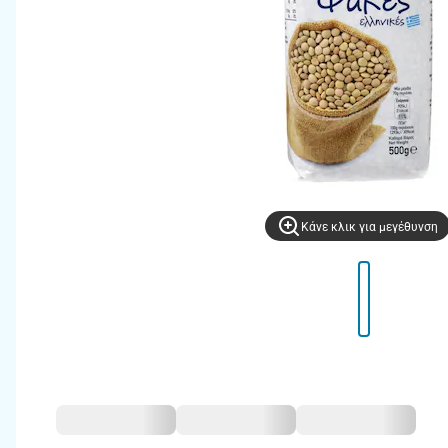
Kάνε κλικ για μεγέθυνση