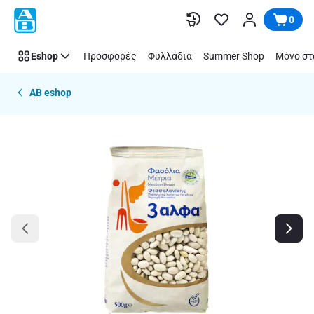
Παράλειψη
0
Eshop
Προσφορές
Φυλλάδια
Summer Shop
Μόνο στ
AB eshop