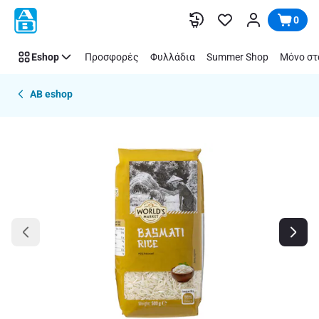
Παράλειψη
0
Eshop
Προσφορές
Φυλλάδια
Summer Shop
Μόνο στ
AB eshop