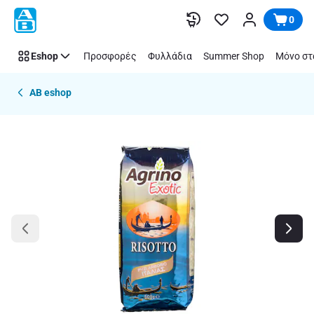
Παράλειψη
0
Eshop
Προσφορές
Φυλλάδια
Summer Shop
Μόνο στ
AB eshop