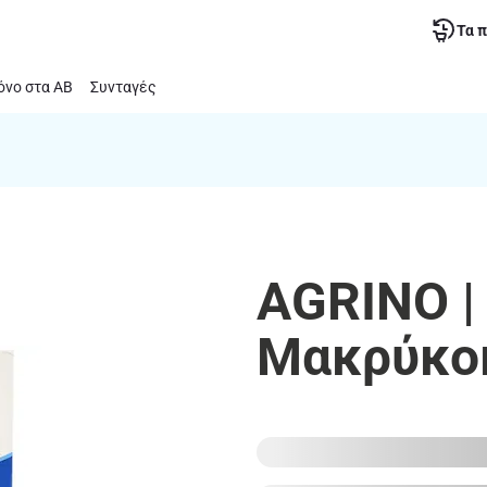
Τα 
νο στα ΑΒ
Συνταγές
AGRINO | 
Μακρύκοκ