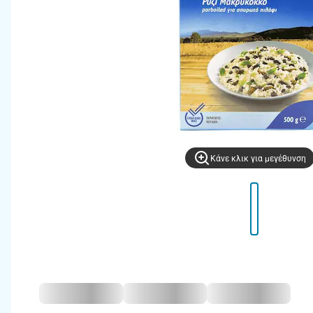
Kάνε κλικ για μεγέθυνση