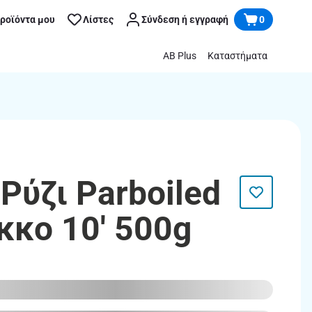
προϊόντα μου
Λίστες
Σύνδεση ή εγγραφή
0
AB Plus
Καταστήματα
Ρύζι Parboiled
κο 10' 500g