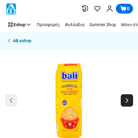
Παράλειψη
0
Eshop
Προσφορές
Φυλλάδια
Summer Shop
Μόνο στ
AB eshop