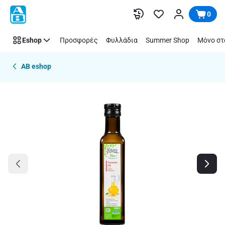
Παράλειψη
0
Eshop
Προσφορές
Φυλλάδια
Summer Shop
Μόνο στ
AB eshop