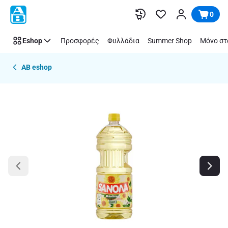
Παράλειψη
0
Eshop
Προσφορές
Φυλλάδια
Summer Shop
Μόνο στ
AB eshop